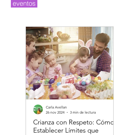
eventos
Carla Avellan
C
26 nov 2024
3 min de lectura
1
Crianza con Respeto: Cómo
Comp
Establecer Límites que
Peda