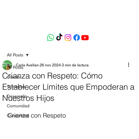
All Posts
Carla Avellan
26 nov 2024
3 min de lectura
All Posts
Crianza con Respeto: Cómo
Clases
Establecer Límites que Empoderan a
Tutoriales
Nuestros Hijos
Desarrollo
Comunidad
Crianza con Respeto
Creatividad