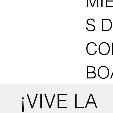
MI
S 
CO
BO
¡VIVE LA