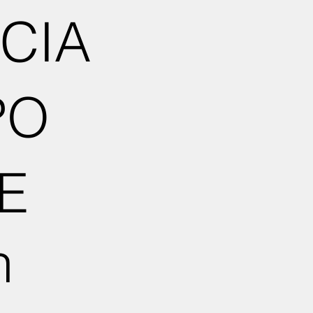
CIA
PO
E
n