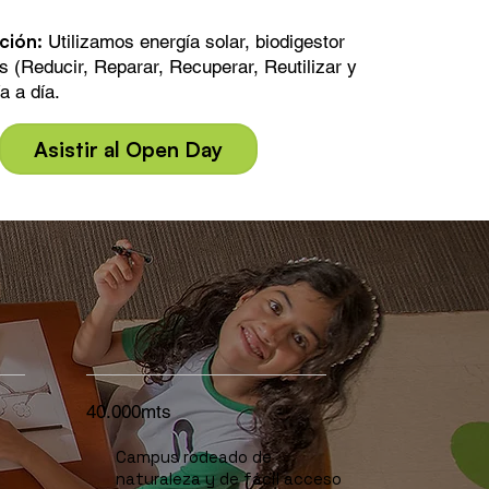
ción:
Utilizamos energía solar, biodigestor
 (Reducir, Reparar, Recuperar, Reutilizar y
a a día.
Asistir al Open Day
40.000mts
Campus rodeado de
naturaleza y de fácil acceso