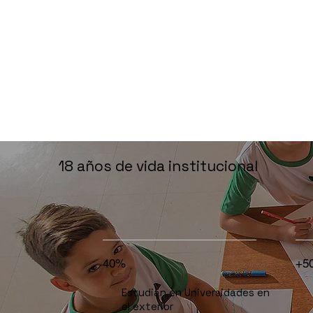
18 años de vida institucional
40%
+5
Estudian en Universidades en
el exterior