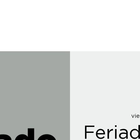
vie
Feria