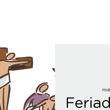
mié
Feria