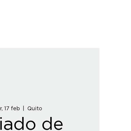
, 17 feb
  |  
Quito
iado de