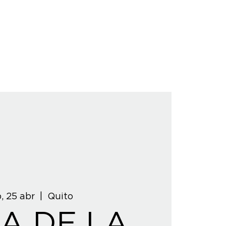
, 25 abr
  |  
Quito
IA DE LA