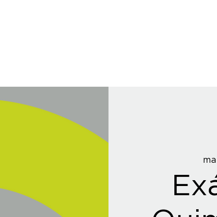
mar
Ex