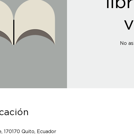
lib
v
No as
icación
5
, 170170 Quito, Ecuador