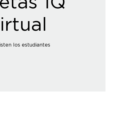
retas 1Q
irtual
isten los estudiantes