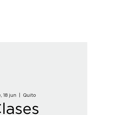
, 18 jun
  |  
Quito
lases