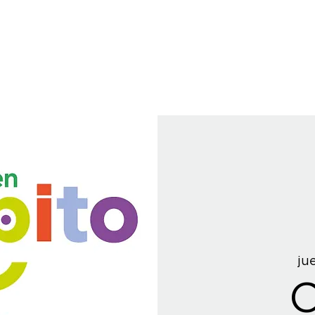
jue
C