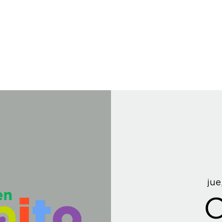
jue
C