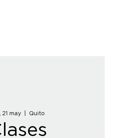
, 21 may
  |  
Quito
lases