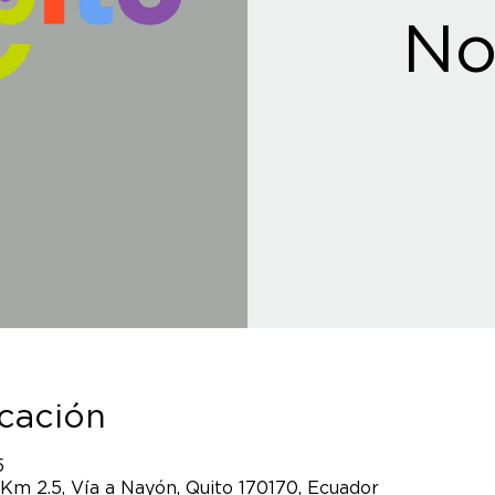
No
icación
5
 Km 2.5, Vía a Nayón, Quito 170170, Ecuador