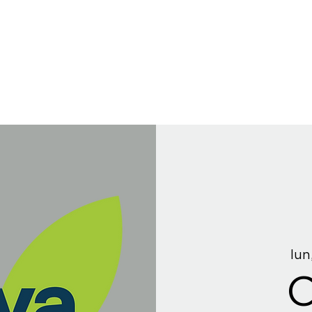
lun
C