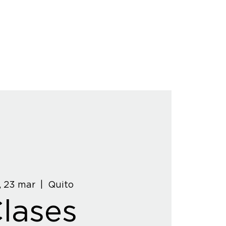
, 23 mar
  |  
Quito
lases