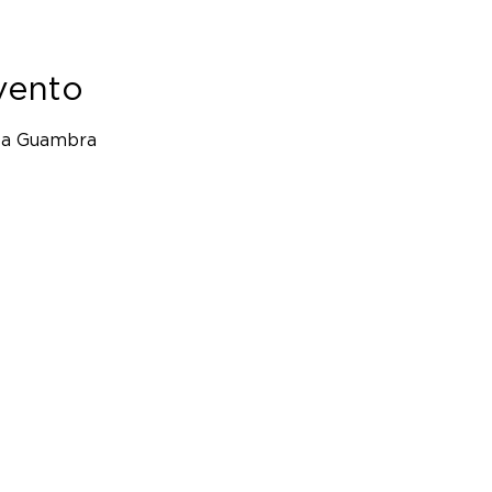
vento
ta Guambra