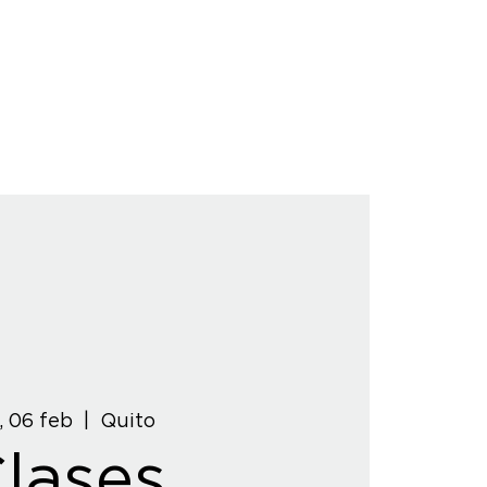
, 06 feb
  |  
Quito
lases