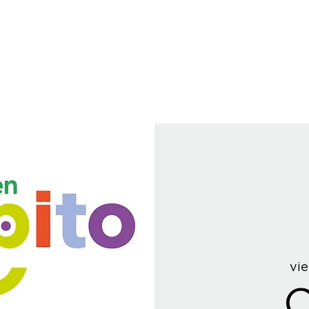
vie
C