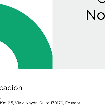
No
icación
5
 Km 2.5, Vía a Nayón, Quito 170170, Ecuador