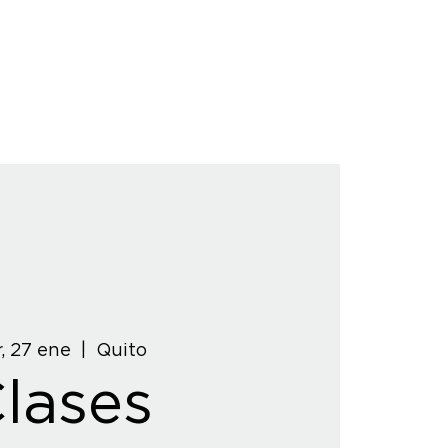
, 27 ene
  |  
Quito
lases