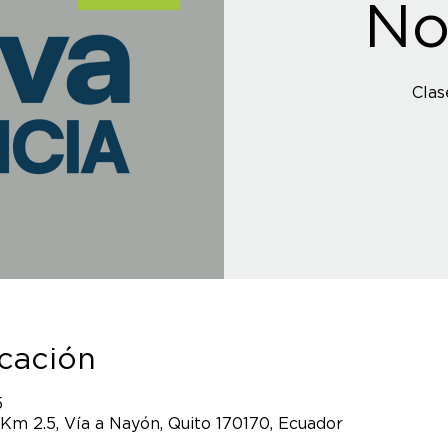
No
Clas
icación
5
 Km 2.5, Vía a Nayón, Quito 170170, Ecuador