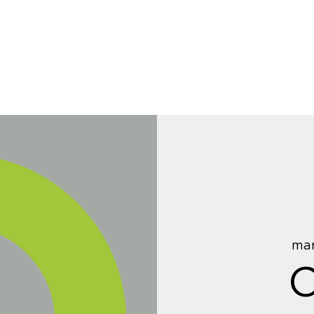
mar
C