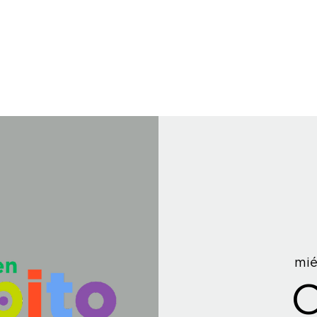
mié
C