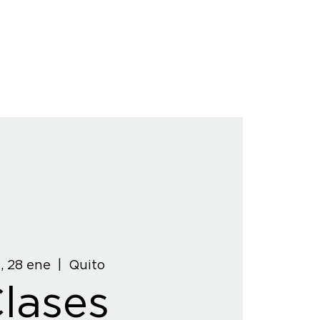
, 28 ene
  |  
Quito
lases