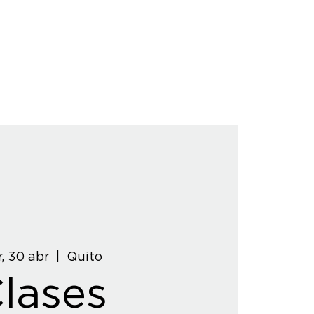
, 30 abr
  |  
Quito
lases