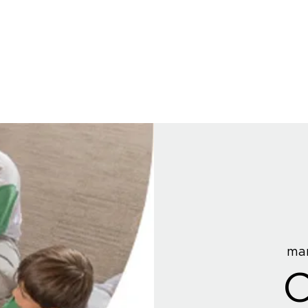
mar
C