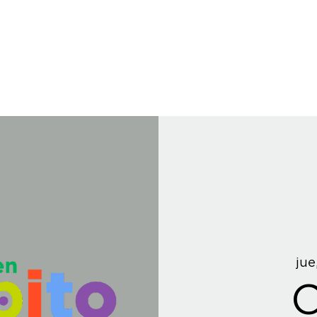
jue
C