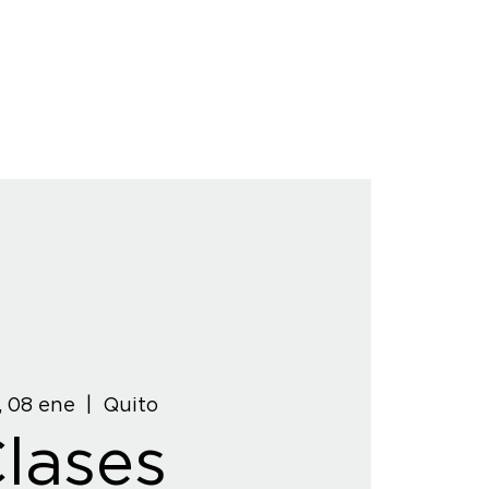
, 08 ene
  |  
Quito
lases