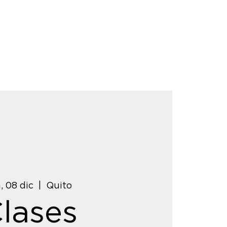
, 08 dic
  |  
Quito
lases