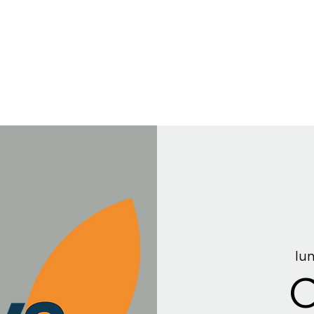
lun
C