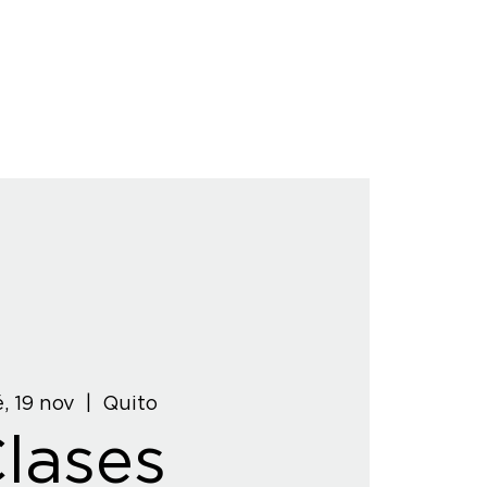
, 19 nov
  |  
Quito
lases