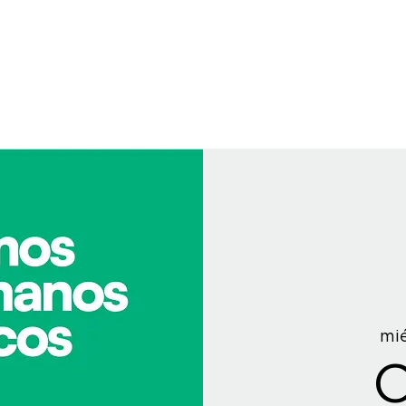
mié
C