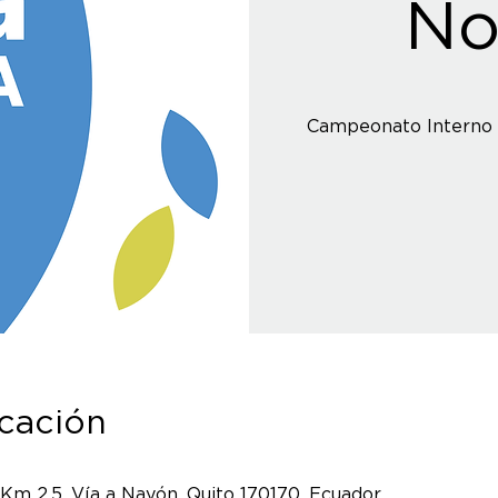
No
Campeonato Interno 
icación
 Km 2.5, Vía a Nayón, Quito 170170, Ecuador