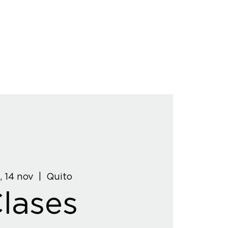
, 14 nov
  |  
Quito
lases