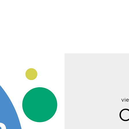
vie
C