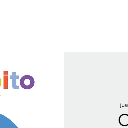
jue
C