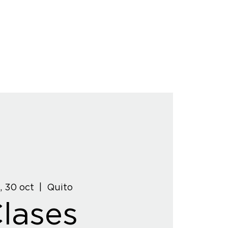
, 30 oct
  |  
Quito
lases