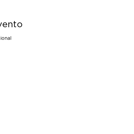
vento
ional