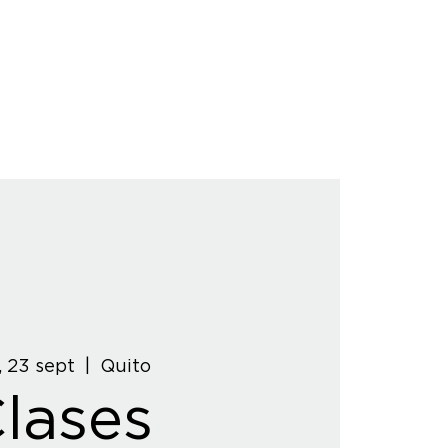
, 23 sept
  |  
Quito
lases