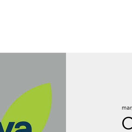
mar
C