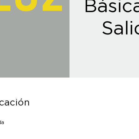
Básica
Sali
icación
da