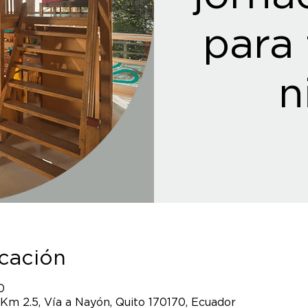
para 
n
icación
0
 Km 2.5, Vía a Nayón, Quito 170170, Ecuador