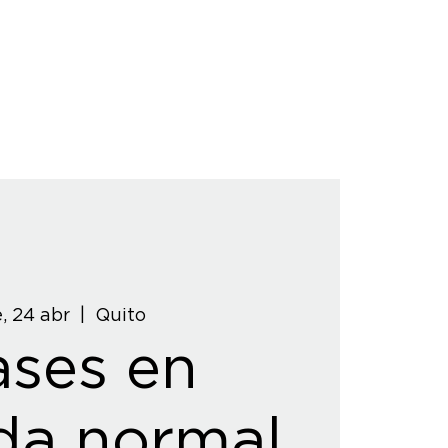
, 24 abr
  |  
Quito
ases en
da normal