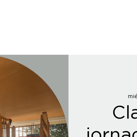
mié
Cl
jorna