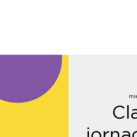
mié
Cl
jorna