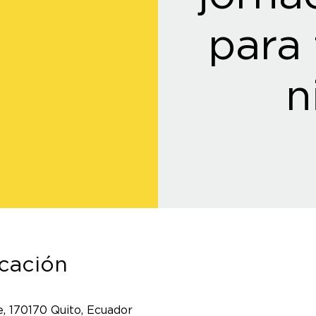
para 
n
icación
0
, 170170 Quito, Ecuador