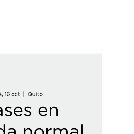
, 16 oct
  |  
Quito
ases en
da normal