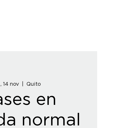
, 14 nov
  |  
Quito
ases en
da normal