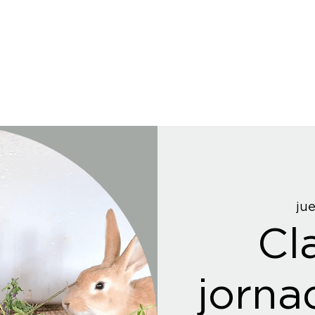
jue
Cl
jorna