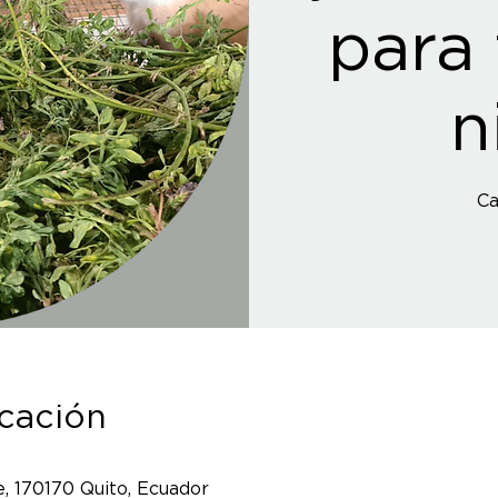
para 
n
Ca
icación
, 170170 Quito, Ecuador