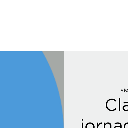
vie
Cl
jorna