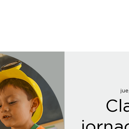
jue
Cl
jorna