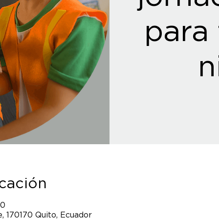
para 
n
icación
00
, 170170 Quito, Ecuador