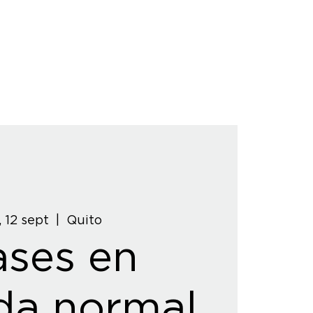
, 12 sept
  |  
Quito
ases en
da normal