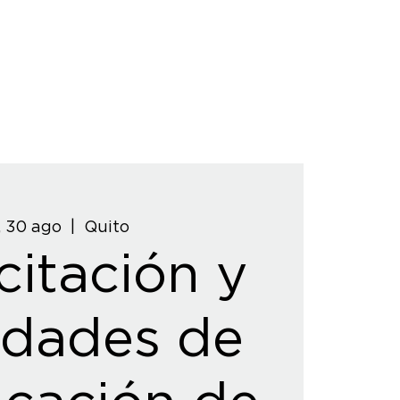
, 30 ago
  |  
Quito
itación y
idades de