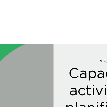
vie
Capac
activ