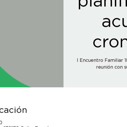
planif
ac
cro
I Encuentro Familiar 1
reunión con s
icación
0