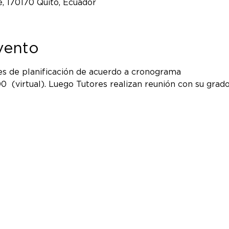
, 170170 Quito, Ecuador
vento
es de planificación de acuerdo a cronograma
00  (virtual). Luego Tutores realizan reunión con su gra