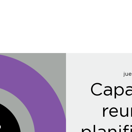
jue
Capa
reu
planif