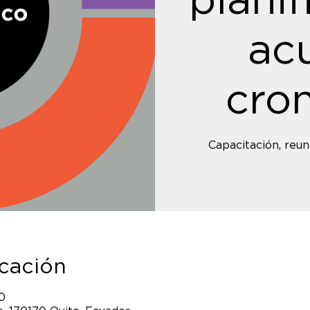
ac
cro
Capacitación, reun
icación
0