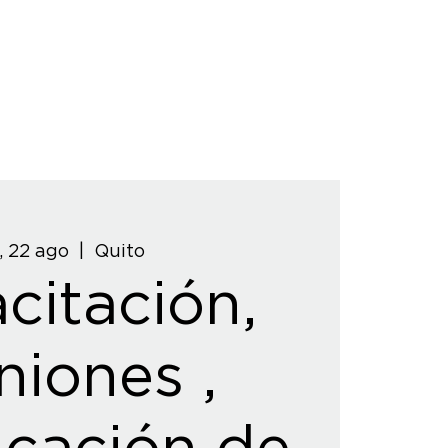
, 22 ago
  |  
Quito
citación,
niones ,
icación de