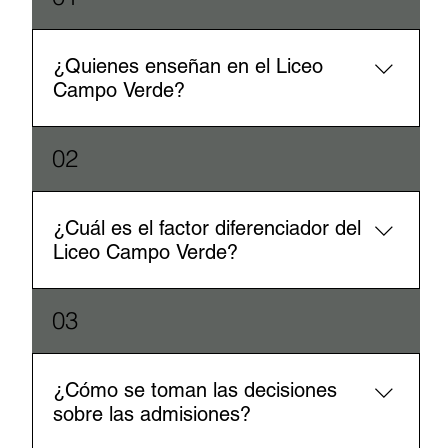
¿Quienes enseñan en el Liceo
Campo Verde?
Nuestros profesores son profesionales altamente
02
capacitados, poseen título universitario; tenemos
docentes que hablan inglés nativo.
¿Cuál es el factor diferenciador del
Liceo Campo Verde?
Nuestros estudiantes se distinguen por la curiosidad
03
intelectual, la criticidad, el trabajo en pensamiento
crítico y creativo y el desarrollo de las fortalezas del
carácter. Servimos a la comunidad ecuatoriana con un
¿Cómo se toman las decisiones
enfoque internacional multilingüe, apoyados en el
sobre las admisiones?
programa del College Board.