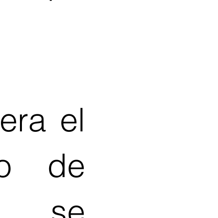
era el
to de
s se