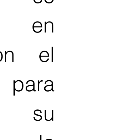
 en
on el
para
e su