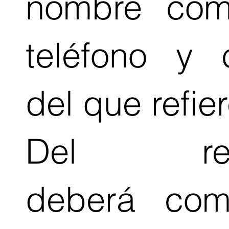
nombre comp
teléfono y 
del que refier
Del refe
deberá comp