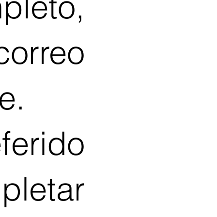
leto,
correo
e.
rido
letar