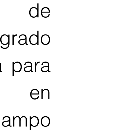
ón de
grado
a para
se en
ampo