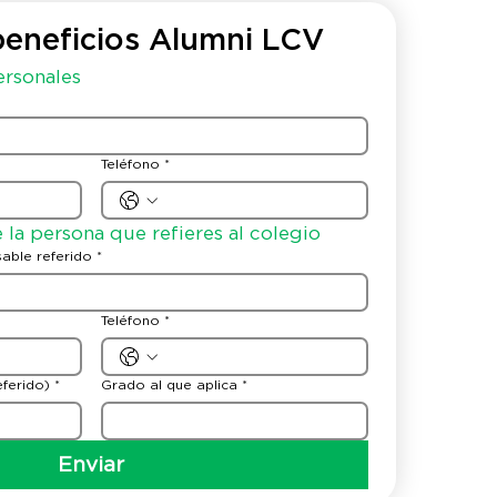
beneficios Alumni LCV
ersonales
Teléfono
*
 la persona que refieres al colegio
able referido
*
Teléfono
*
ferido)
*
Grado al que aplica
*
Enviar