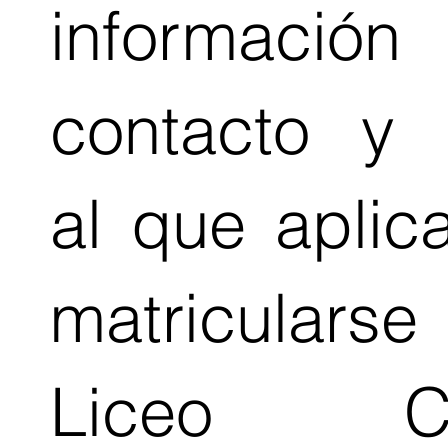
informaci
contacto y 
al que aplic
matricular
Liceo C