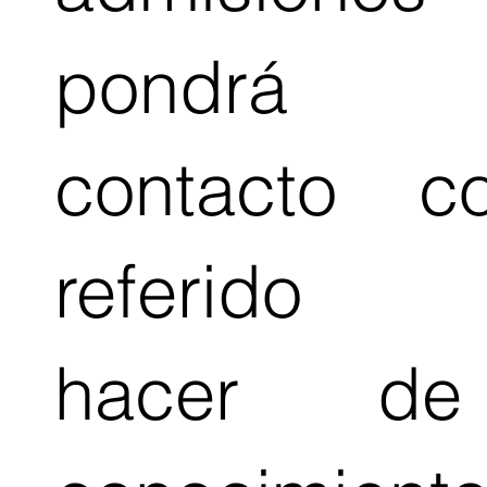
pondrá
contacto c
referido 
hacer d