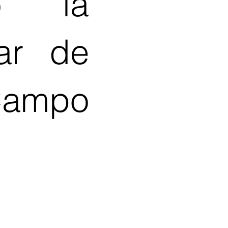
to la
lar de
ampo