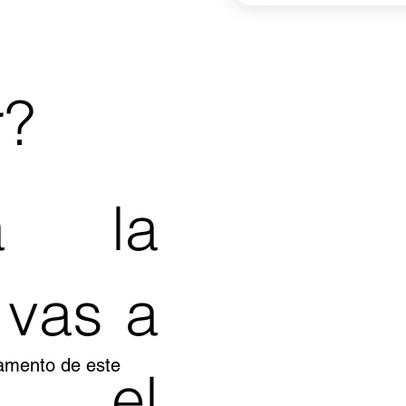
r?
a la
 vas a
glamento de este
n el