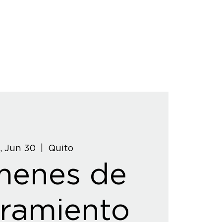
, Jun 30
  |  
Quito
menes de
ramiento