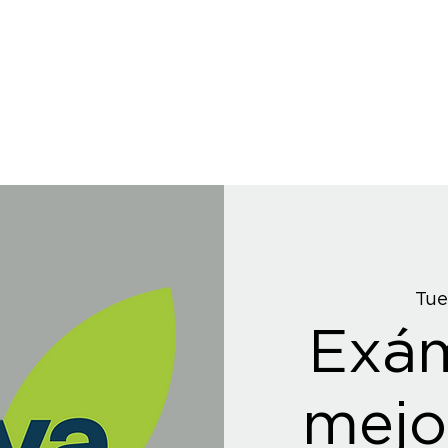
Tue
Exá
mejo