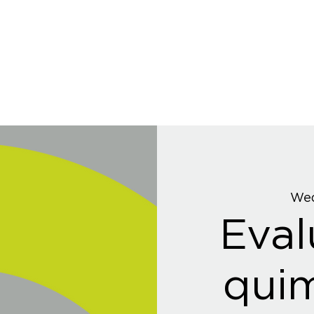
Wed
Eval
quim