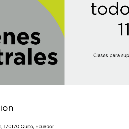
todo
1
Clases para su
ion
, 170170 Quito, Ecuador