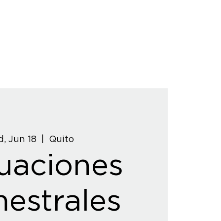
, Jun 18
  |  
Quito
uaciones
estrales