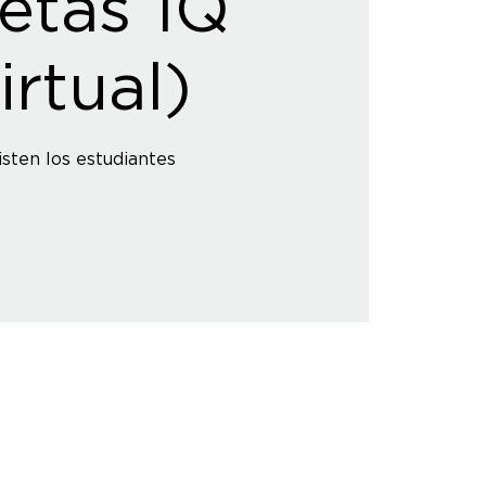
retas 1Q
irtual)
isten los estudiantes