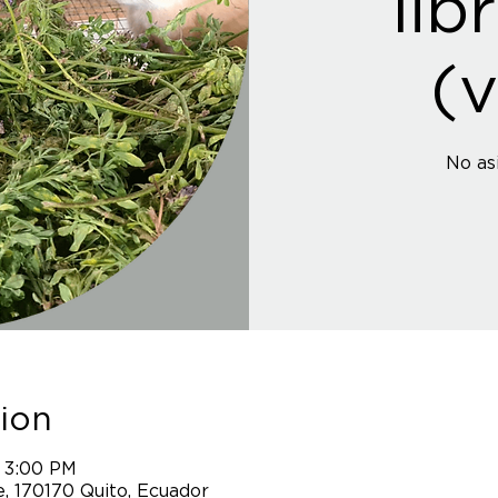
lib
(v
No as
ion
 3:00 PM
, 170170 Quito, Ecuador