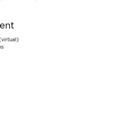
ent
virtual)

es