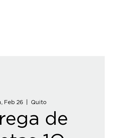
, Feb 26
  |  
Quito
rega de