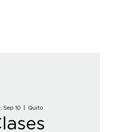
, Sep 10
  |  
Quito
lases