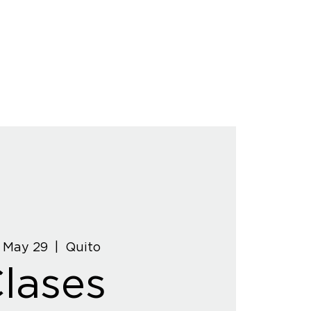
, May 29
  |  
Quito
lases