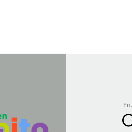
Fri
C