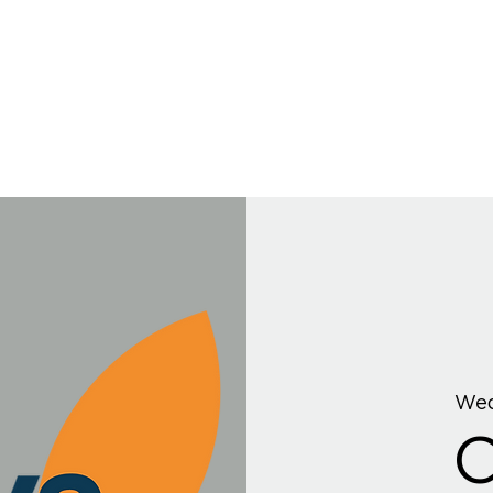
Wed
C