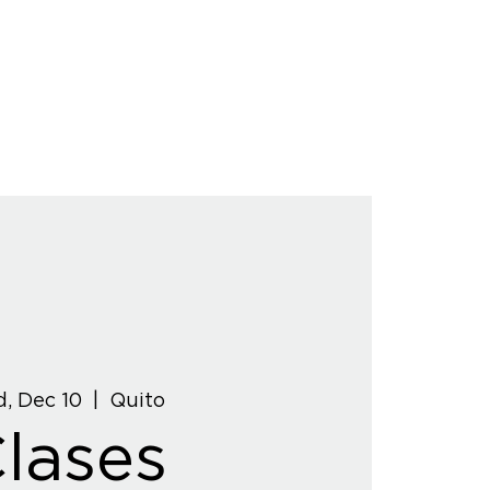
, Dec 10
  |  
Quito
lases