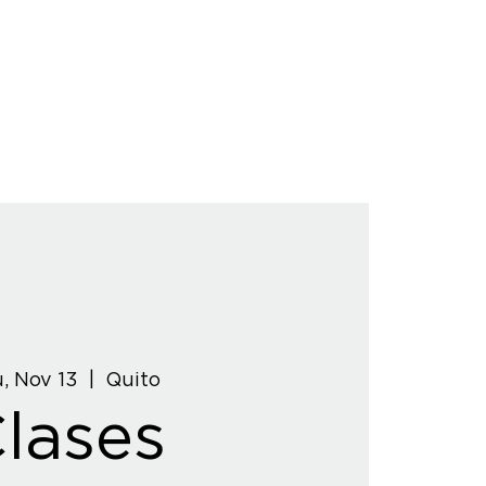
, Nov 13
  |  
Quito
lases