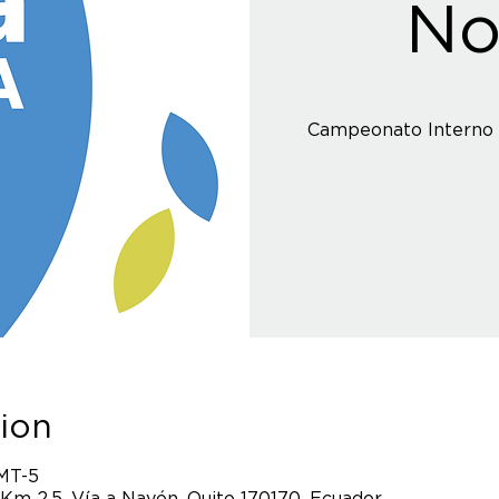
No
Campeonato Interno 
ion
GMT-5
 Km 2.5, Vía a Nayón, Quito 170170, Ecuador