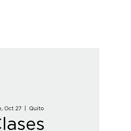
, Oct 27
  |  
Quito
lases