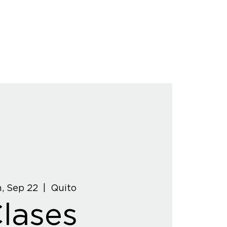
, Sep 22
  |  
Quito
lases