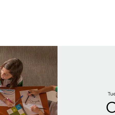
Tue
C