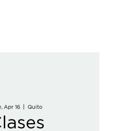
, Apr 16
  |  
Quito
lases