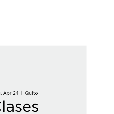
, Apr 24
  |  
Quito
lases