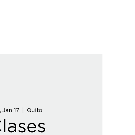
, Jan 17
  |  
Quito
lases