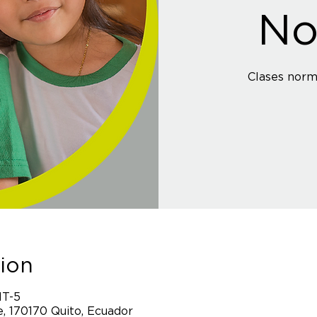
No
Clases norm
ion
MT-5
, 170170 Quito, Ecuador