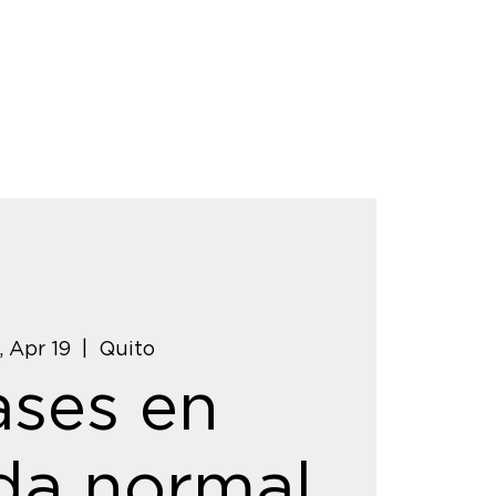
, Apr 19
  |  
Quito
ases en
da normal