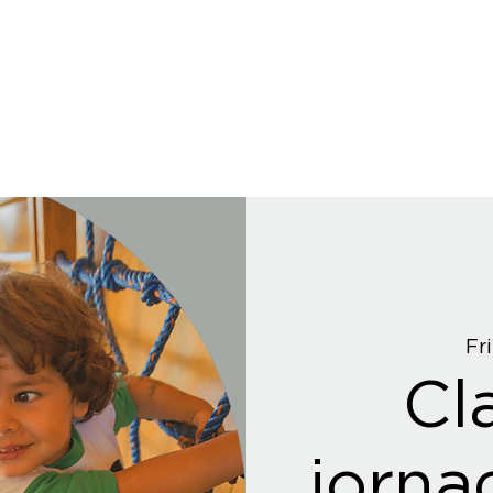
Fri
Cl
jorna