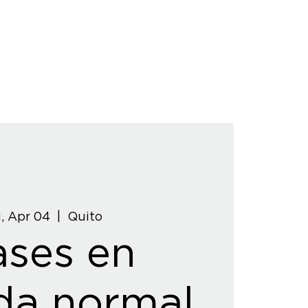
, Apr 04
  |  
Quito
ases en
da normal