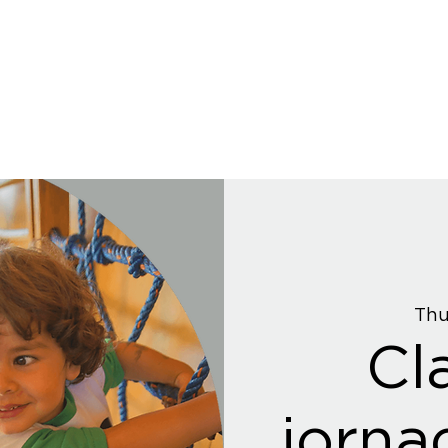
Thu
Cl
jorna