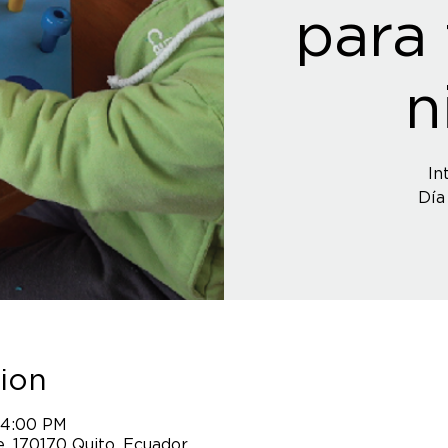
para 
n
In
Día
ion
 4:00 PM
, 170170 Quito, Ecuador