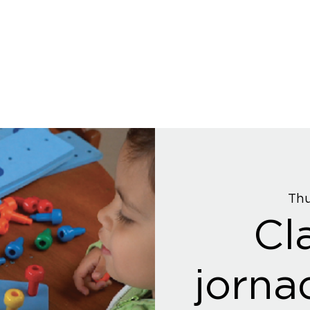
Thu
Cl
jorna