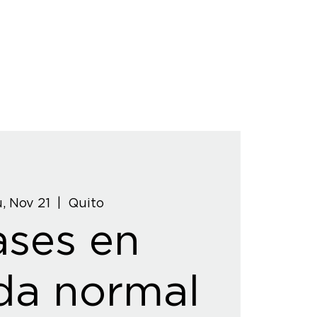
, Nov 21
  |  
Quito
ases en
da normal