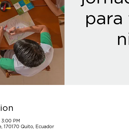
para 
n
ion
– 3:00 PM
, 170170 Quito, Ecuador