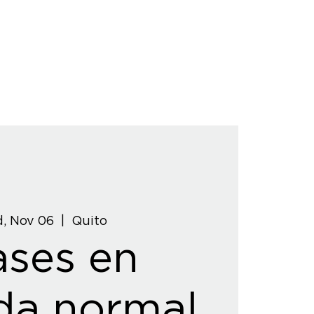
, Nov 06
  |  
Quito
ases en
da normal