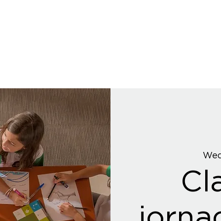
Wed
Cl
jorna