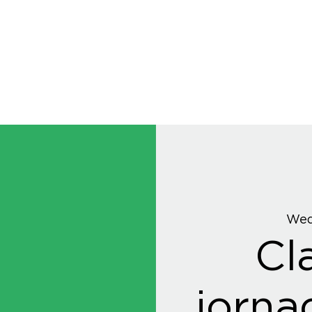
Wed
Cl
jorna