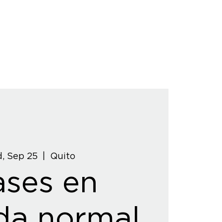
, Sep 25
  |  
Quito
ases en
da normal