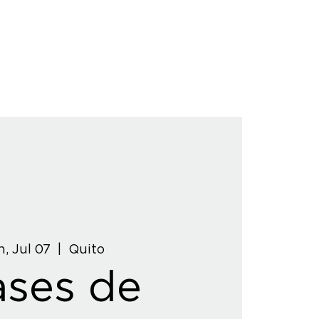
, Jul 07
  |  
Quito
ases de